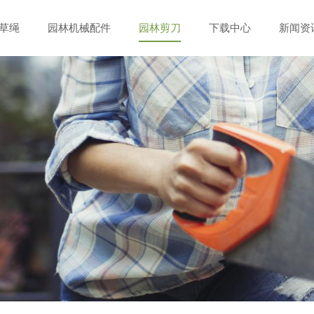
草绳
园林机械配件
园林剪刀
下载中心
新闻资
动器
修枝剪
发展历程
线轴包装
微耕机头
草剪
荣誉资质
插卡包装
锯子
塑料袋包装
手工具