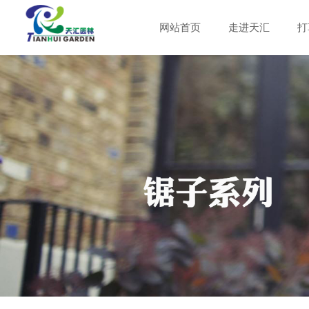
网站首页
走进天汇
打
公司简介
泡壳包装
打草头
篱笆剪
公司新闻
刀片
粗枝剪
企业文化
吊卡包装
行业新闻
启